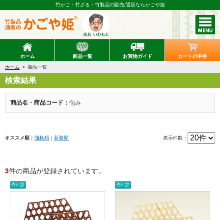
竹かご・竹ざる・竹製品の販売/通販ならかごや姫
ホーム
商品一覧
お買物ガイド
カートの中身
ホーム
商品一覧
検索結果
商品名・商品コード：
包み
オススメ順
｜
価格順
｜
新着順
表示件数：
3
件の商品が登録されています。
売れ筋
売れ筋