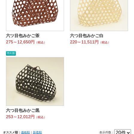
六ツ目包みかご茶
六つ目包みかご白
275～12,650円
220～11,511円
（税込）
（税込）
売れ筋
六つ目包みかご黒
253～12,012円
（税込）
オススメ順
｜
価格順
｜
新着順
表示件数：