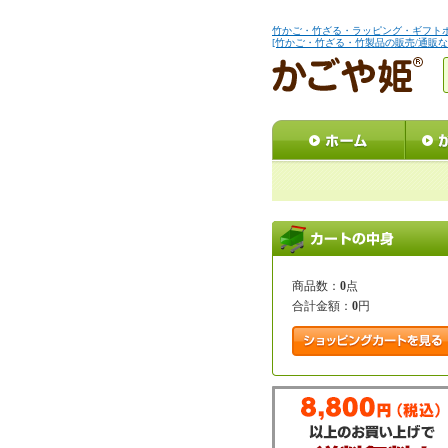
竹かご・竹ざる・ラッピング・ギフト
[竹かご・竹ざる・竹製品の販売/通販な
商品数：
0
点
合計金額：
0
円