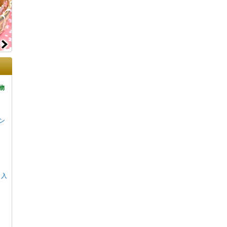
物
ン
リ入