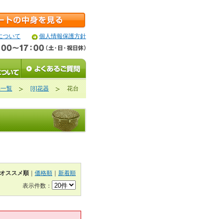
について
個人情報保護方針
品一覧
[8]花器
花台
オススメ順
｜
価格順
｜
新着順
表示件数：