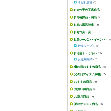
すだれ容器
(2)
[11]竹千代工房作品
(4)
[12]装飾品・演出
(5)
[13]お風呂特集
(13)
[14]竹炭・炭
(1)
[15]シーズン・イベント
(22)
行楽シーズン
(9)
[16]扇子・うちわ
(25)
女性用扇子
(17)
母の日おすすめ商品
(19)
父の日アイテム特集
(17)
おすすめ商品
(33)
お買い得商品
(3)
お正月商品
(18)
夏のオススメ商品
(18)