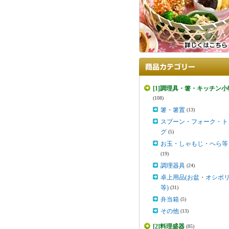
[1]調理具・箸・キッチン小
(108)
箸・箸置
(13)
スプーン・フォーク・ト
グ
(5)
お玉・しゃもじ・へら等
(19)
調理器具
(24)
卓上用品(お盆・オシボ
等)
(31)
弁当箱
(5)
その他
(13)
[2]料理盛器
(85)