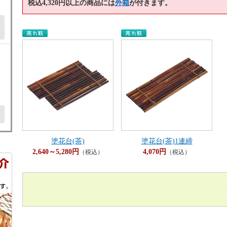
税込4,320円以上の商品には
外箱
が付きます。
塗花台(茶)
塗花台(茶)1連締
2,640～5,280円
4,070円
（税込）
（税込）