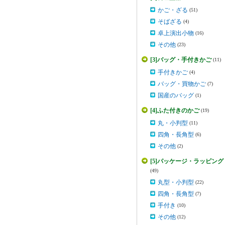
かご・ざる
(51)
そばざる
(4)
卓上演出小物
(16)
その他
(23)
[3]バッグ・手付きかご
(11)
手付きかご
(4)
バッグ・買物かご
(7)
国産のバッグ
(1)
[4]ふた付きのかご
(19)
丸・小判型
(11)
四角・長角型
(6)
その他
(2)
[5]パッケージ・ラッピング
(49)
丸型・小判型
(22)
四角・長角型
(7)
手付き
(10)
その他
(12)