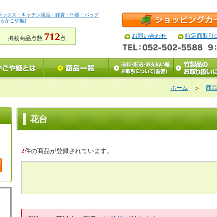
ボックス・キッチン用品・雑貨・什器・バッグ
らかごや姫]
712
お問い合わせ
特定商取引
掲載商品点数
点
ホーム
商
花台
2
件の商品が登録されています。