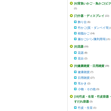
[6]背負いかご・魚かご(ビク
(1)
[7]什器・ディスプレイ
(22)
飾り台
(6)
竹かご(箕・ダンベイ等)
樹脂かご
(14)
籐かご(パン陳列用等)
(1)
[8]花器
(10)
花器
(8)
花台
(2)
[9]健康雑貨・日用雑貨
(39)
健康雑貨
(7)
日用雑貨
(27)
耳かき
(2)
小物・その他
(3)
[10]竹皮・生笹・竹皮容器
すだれ容器
(3)
竹皮・生笹
(1)