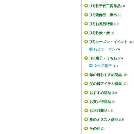
[11]竹千代工房作品
(4)
[12]装飾品・演出
(5)
[13]お風呂特集
(13)
[14]竹炭・炭
(1)
[15]シーズン・イベント
(22)
行楽シーズン
(9)
[16]扇子・うちわ
(25)
女性用扇子
(17)
母の日おすすめ商品
(19)
父の日アイテム特集
(17)
おすすめ商品
(33)
お買い得商品
(3)
お正月商品
(18)
夏のオススメ商品
(18)
その他
(2)