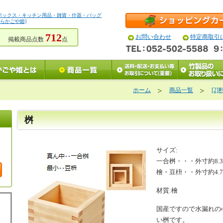
ボックス・キッチン用品・雑貨・什器・バッグ
らかごや姫]
712
お問い合わせ
特定商取引
掲載商品点数
点
ホーム
商品一覧
[2
桝
サイズ:
一合桝・・・外寸約8.3x8
檜・豆枡・・外寸約4.7x4
材質:檜
国産ですので水漏れの
い桝です。