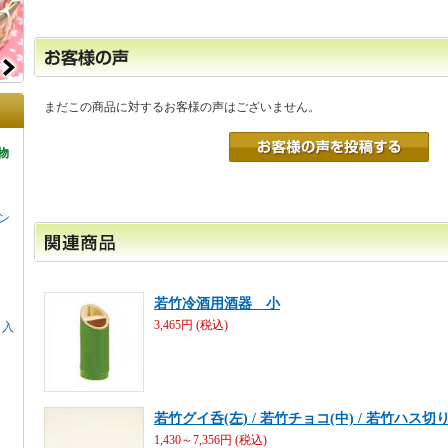
まだこの商品に対するお客様の声はございません。
物
ン
若竹冷酒用酒器 小
3,465円 (税込)
リ入
若竹グイ呑(左) / 若竹チョコ(中) / 若竹ハス切り
1,430～7,356円 (税込)