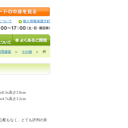
について
個人情報保護方針
]料理盛器
その他
桝
.3x高さ5.8cm
.7x高さ3.2cm
心配もなく、とても評判の良