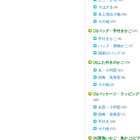
かご・ざる
そばざる
(4)
卓上演出小物
(16)
その他
(23)
[3]バッグ・手付きかご
(11)
手付きかご
(4)
バッグ・買物かご
(7)
国産のバッグ
(1)
[4]ふた付きのかご
(19)
丸・小判型
(11)
四角・長角型
(6)
その他
(2)
[5]パッケージ・ラッピング
(49)
丸型・小判型
(22)
四角・長角型
(7)
手付き
(10)
その他
(12)
[6]背負いかご・魚かご(ビク