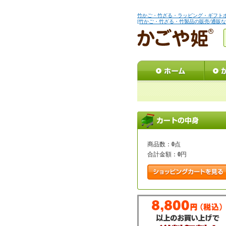
竹かご・竹ざる・ラッピング・ギフト
[竹かご・竹ざる・竹製品の販売/通販な
商品数：
0
点
合計金額：
0
円