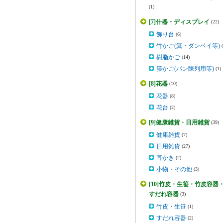
(1)
[7]什器・ディスプレイ
(22)
飾り台
(6)
竹かご(箕・ダンベイ等)
樹脂かご
(14)
籐かご(パン陳列用等)
(1)
[8]花器
(10)
花器
(8)
花台
(2)
[9]健康雑貨・日用雑貨
(39)
健康雑貨
(7)
日用雑貨
(27)
耳かき
(2)
小物・その他
(3)
[10]竹皮・生笹・竹皮容器
すだれ容器
(3)
竹皮・生笹
(1)
すだれ容器
(2)