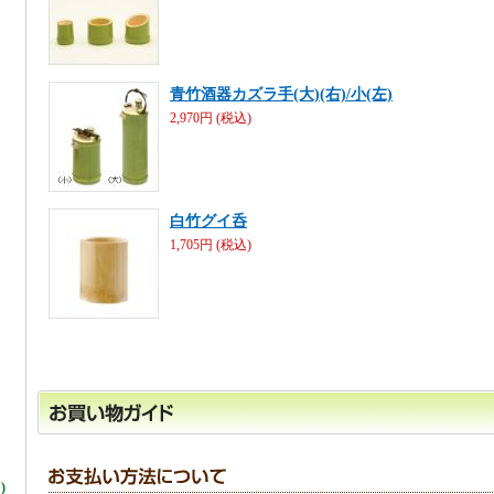
青竹酒器カズラ手(大)(右)/小(左)
2,970円 (税込)
白竹グイ呑
1,705円 (税込)
)