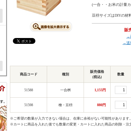
(一合・・お米の計量カッ
豆枡サイズはDIYの
販売
→
→送
販売価格
商品コード
種別
数量
(税込)
51588
一合桝
1,155円
51598
檜・豆枡
880円
※ご希望の数量が入力できない場合は、在庫に余裕がない可能性があります
※カートに商品を入れた後でも数量の変更・カートに入れた商品の削除・注