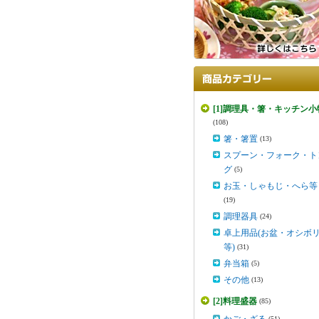
[1]調理具・箸・キッチン小
(108)
箸・箸置
(13)
スプーン・フォーク・ト
グ
(5)
お玉・しゃもじ・へら等
(19)
調理器具
(24)
卓上用品(お盆・オシボ
等)
(31)
弁当箱
(5)
その他
(13)
[2]料理盛器
(85)
(51)